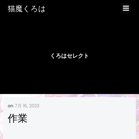
コ
猫魔くろは
ン
テ
ン
ツ
へ
ス
くろはセレクト
キ
ッ
プ
on
7月 16, 2023
作業