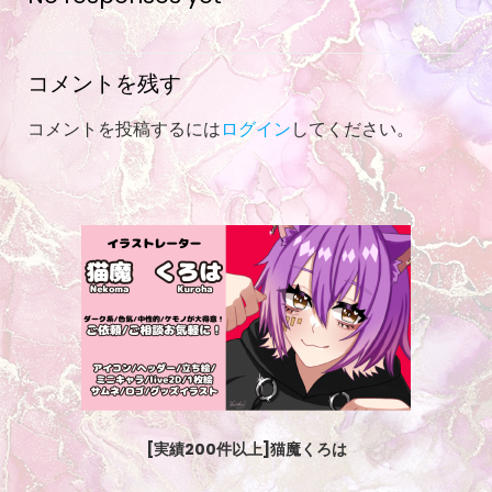
navigation
コメントを残す
コメントを投稿するには
ログイン
してください。
[実績200件以上]猫魔くろは