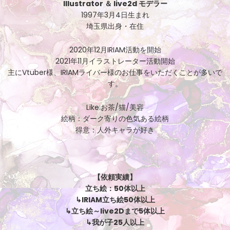
Illustrator ＆ live2d モデラー
1997年3月4日生まれ
埼玉県出身・在住
2020年12月IRIAM活動を開始
2021年11月イラストレーター活動開始
主にVtuber様、IRIAMライバー様のお仕事をいただくことが多いで
す。
Like:お茶/猫/美容
絵柄：ダーク寄りの色気ある絵柄
得意：人外キャラが好き
【依頼実績】
立ち絵：50体以上
↳IRIAM立ち絵50体以上
↳立ち絵～live2Dまで5体以上
↳我が子25人以上