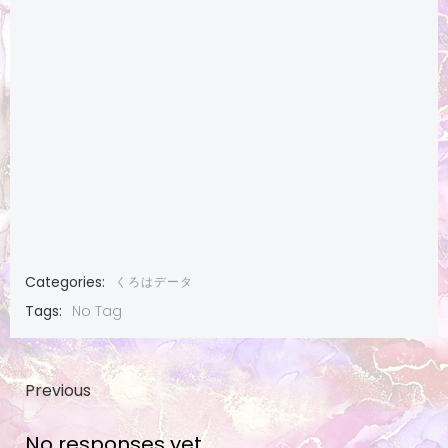
Categories:
くろはデータ
Tags:
No Tag
Post
Previous
No responses yet