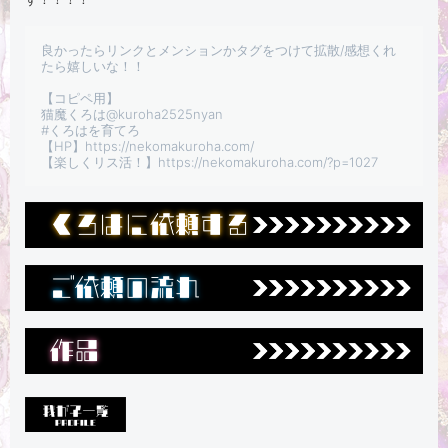
良かったらリンクとメンションかタグをつけて拡散/感想くれ
たら嬉しいな！！

【コピペ用】

猫魔くろは@kuroha2525nyan

#くろはを育てろ

【HP】https://nekomakuroha.com/

【楽しくリス活！】https://nekomakuroha.com/?p=1027