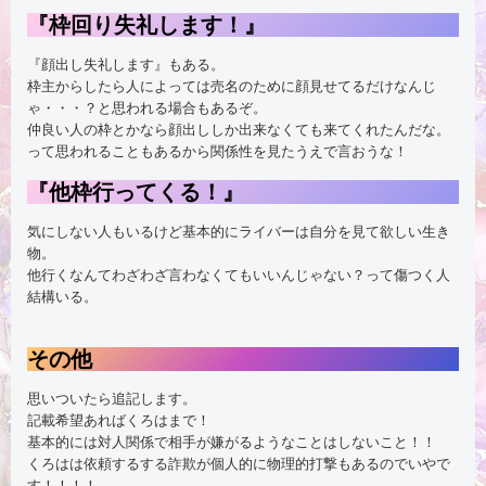
『枠回り失礼します！』
『顔出し失礼します』もある。
枠主からしたら人によっては売名のために顔見せてるだけなんじ
ゃ・・・？と思われる場合もあるぞ。
仲良い人の枠とかなら顔出ししか出来なくても来てくれたんだな。
って思われることもあるから関係性を見たうえで言おうな！
『他枠行ってくる！』
気にしない人もいるけど基本的にライバーは自分を見て欲しい生き
物。
他行くなんてわざわざ言わなくてもいいんじゃない？って傷つく人
結構いる。
その他
思いついたら追記します。
記載希望あればくろはまで！
基本的には対人関係で相手が嫌がるようなことはしないこと！！
くろはは依頼するする詐欺が個人的に物理的打撃もあるのでいやで
す！！！！