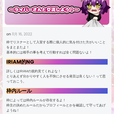
on
11月 16, 2022
枠でリスナーとして入室する際に個人的に気を付けた方がいいこと
をまとまたよ！
基本的には相手の事を考えて行動すれば全く問題ないよ！
IRIAM的NG
詳しくはIRIAMの規約見てくれよな！
とりあえず分かりやすく人を不快にさせる発言は良くない！って思
っておこう。
枠内ルール
枠によっては枠内ルールが存在するよ！
枠主の決めたルールだからプロフィールとかを確認して守ってあげ
ようね！