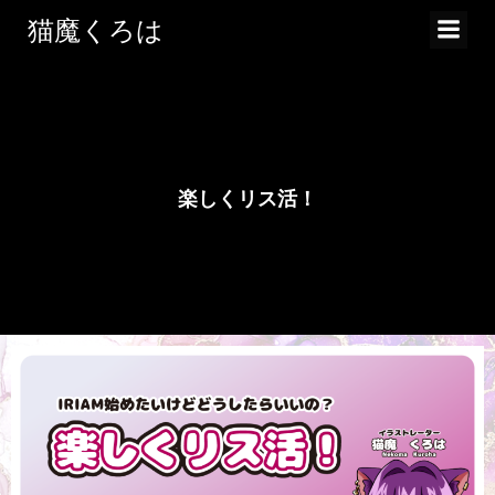
コ
猫魔くろは
ン
テ
ン
ツ
へ
ス
楽しくリス活！
キ
ッ
プ