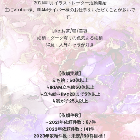
2021年11月イラストレーター活動開始
主にVtuber様、IRIAMライバー様のお仕事をいただくことが多いで
す。
Like:お茶/猫/美容
絵柄：ダーク寄りの色気ある絵柄
得意：人外キャラが好き
【依頼実績】
立ち絵：50体以上
↳IRIAM立ち絵50体以上
↳立ち絵～live2Dまで5体以上
↳我が子25人以上
【依頼件数】
～2021年依頼件数：67件
2022年依頼件数：141件
2023年依頼件数：未定/150件目標！